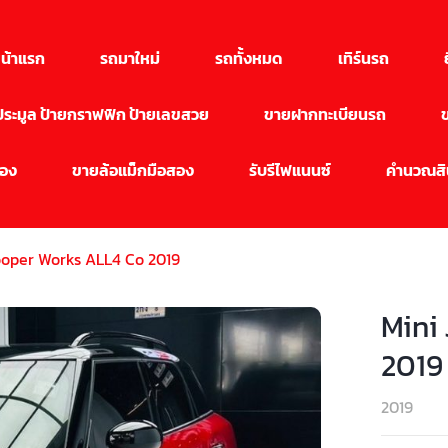
น้าแรก
รถมาใหม่
รถทั้งหมด
เทิร์นรถ
นประมูล ป้ายกราฟฟิก ป้ายเลขสวย
ขายฝากทะเบียนรถ
สอง
ขายล้อแม็กมือสอง
รับรีไฟแนนซ์
คำนวณสิน
ooper Works ALL4 Co 2019
Mini
2019
2019