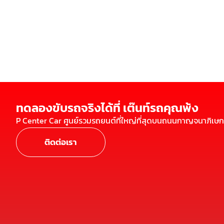
ทดลองขับรถจริงได้ที่ เต๊นท์รถคุณพ้ง
P Center Car ศูนย์รวมรถยนต์ที่ใหญ่ที่สุดบนถนนกาญจนาภิเษก
ติดต่อเรา