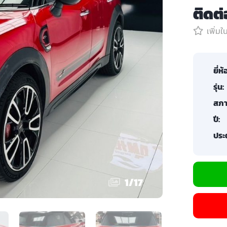
ติดต
เพิ่ม
ยี่ห้
รุ่น:
สภา
ปี:
ประต
1
/
17