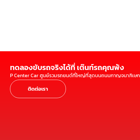
ทดลองขับรถจริงได้ที่ เต๊นท์รถคุณพ้ง
P Center Car ศูนย์รวมรถยนต์ที่ใหญ่ที่สุดบนถนนกาญจนาภิเษก
ติดต่อเรา