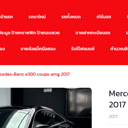
น้าแรก
รถมาใหม่
รถทั้งหมด
เทิร์นรถ
นประมูล ป้ายกราฟฟิก ป้ายเลขสวย
ขายฝากทะเบียนรถ
สอง
ขายล้อแม็กมือสอง
รับรีไฟแนนซ์
คำนวณสิน
cedes-Banz e300 coupe amg 2017
Merc
2017
2017