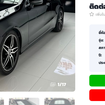
ติดต
เพิ่ม
ยี่ห้
รุ่น:
สภา
ปี:
ประต
1
/
17