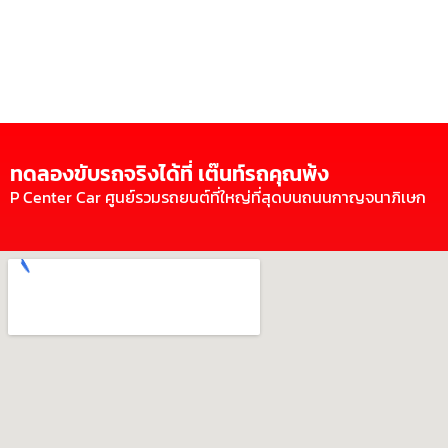
ทดลองขับรถจริงได้ที่ เต๊นท์รถคุณพ้ง
P Center Car ศูนย์รวมรถยนต์ที่ใหญ่ที่สุดบนถนนกาญจนาภิเษก