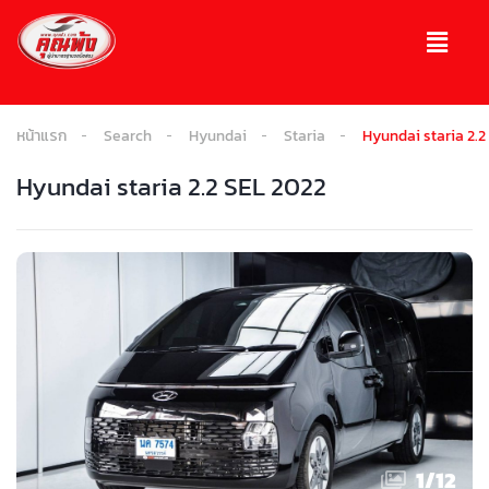
หน้าแรก
Search
Hyundai
Staria
Hyundai staria 2.2
Hyundai staria 2.2 SEL 2022
1
/
12