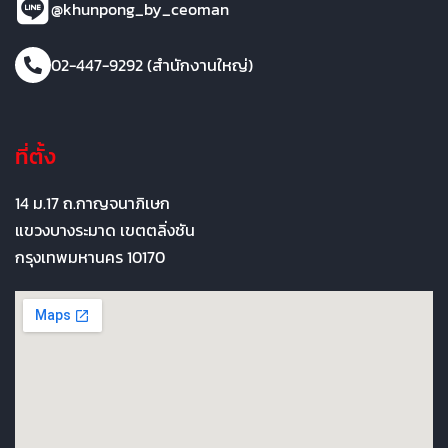
@khunpong_by_ceoman
02-447-9292 (สำนักงานใหญ่)
ที่ตั้ง
14 ม.17 ถ.กาญจนาภิเษก
แขวงบางระมาด เขตตลิ่งชัน
กรุงเทพมหานคร 10170