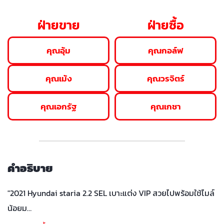
ฝ่ายขาย
ฝ่ายซื้อ
คุณอุ้ม
คุณกอล์ฟ
คุณเม้ง
คุณวรจิตร์
คุณเอกรัฐ
คุณเกชา
คำอธิบาย
"2021 Hyundai staria 2.2 SEL เบาะแต่ง VIP สวยไปพร้อมใช้ไมล์
น้อยม…