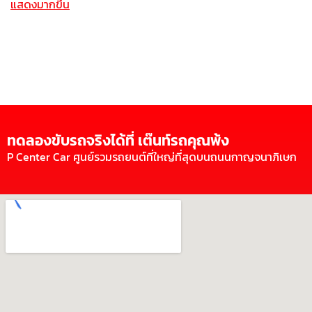
แสดงมากขึ้น
ทดลองขับรถจริงได้ที่ เต๊นท์รถคุณพ้ง
P Center Car ศูนย์รวมรถยนต์ที่ใหญ่ที่สุดบนถนนกาญจนาภิเษก