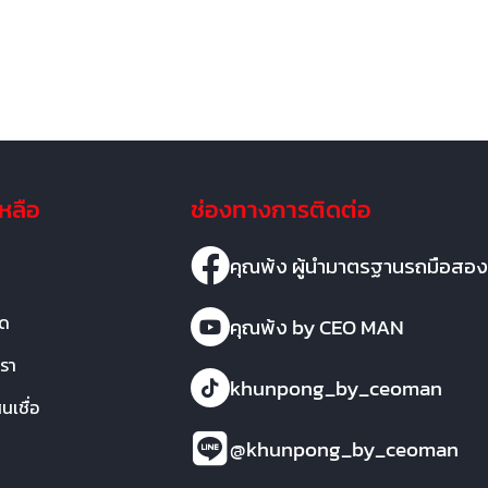
เหลือ
ช่องทางการติดต่อ
คุณพ้ง ผู้นำมาตรฐานรถมือสอง
มด
คุณพ้ง by CEO MAN
เรา
khunpong_by_ceoman
เชื่อ
@khunpong_by_ceoman