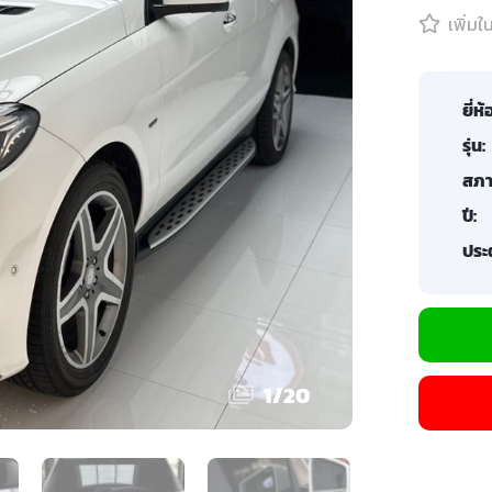
เพิ่ม
ยี่ห้
รุ่น:
สภา
ปี:
ประต
1
/
20