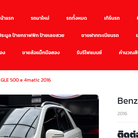
น้าแรก
รถมาใหม่
รถทั้งหมด
เทิร์นรถ
นประมูล ป้ายกราฟฟิก ป้ายเลขสวย
ขายฝากทะเบียนรถ
สอง
ขายล้อแม็กมือสอง
รับรีไฟแนนซ์
คำนวณสิน
 GLE 500 e 4matic 2016
Benz
2016
ติดต