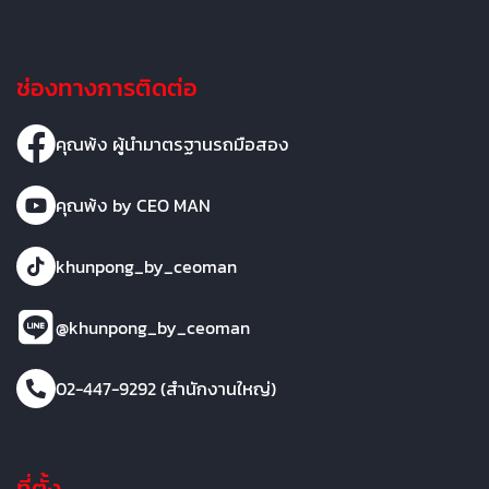
ช่องทางการติดต่อ
คุณพ้ง ผู้นำมาตรฐานรถมือสอง
คุณพ้ง by CEO MAN
khunpong_by_ceoman
@khunpong_by_ceoman
02-447-9292 (สำนักงานใหญ่)
ที่ตั้ง