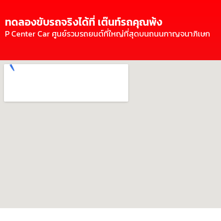
ทดลองขับรถจริงได้ที่ เต๊นท์รถคุณพ้ง
P Center Car ศูนย์รวมรถยนต์ที่ใหญ่ที่สุดบนถนนกาญจนาภิเษก