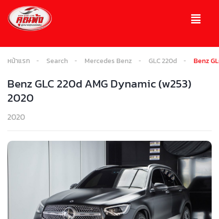
หน้าแรก
Search
Mercedes Benz
GLC 220d
Benz GL
Benz GLC 220d AMG Dynamic (w253)
2020
2020