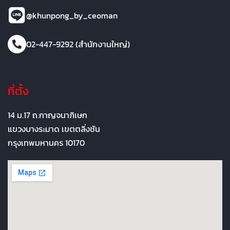
@khunpong_by_ceoman
02-447-9292 (สำนักงานใหญ่)
ที่ตั้ง
14 ม.17 ถ.กาญจนาภิเษก
แขวงบางระมาด เขตตลิ่งชัน
กรุงเทพมหานคร 10170