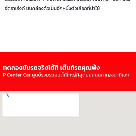
อัตราเร่งดี ขับคล่องตัวเป็นอีกหนึ่งตัวเลือกที่น่าใช้
ทดลองขับรถจริงได้ที่ เต๊นท์รถคุณพ้ง
P Center Car ศูนย์รวมรถยนต์ที่ใหญ่ที่สุดบนถนนกาญจนาภิเษก