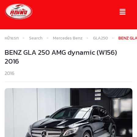
หน้าแรก
Search
Mercedes Benz
GLA250
BENZ GLA
BENZ GLA 250 AMG dynamic (W156)
2016
2016