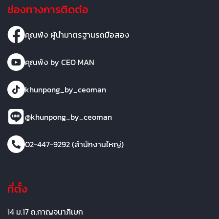
ช่องทางการติดต่อ
คุณพ้ง ผู้นำมาตรฐานรถมือสอง
คุณพ้ง by CEO MAN
khunpong_by_ceoman
@khunpong_by_ceoman
02-447-9292 (สำนักงานใหญ่)
ที่ตั้ง
14 ม.17 ถ.กาญจนาภิเษก