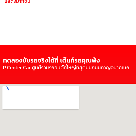
แสดงมากขึ้น
ทดลองขับรถจริงได้ที่ เต๊นท์รถคุณพ้ง
P Center Car ศูนย์รวมรถยนต์ที่ใหญ่ที่สุดบนถนนกาญจนาภิเษก