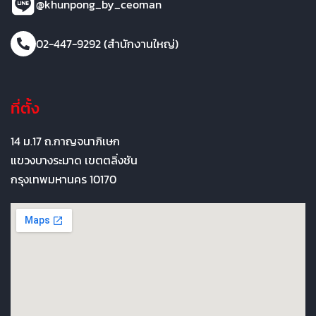
@khunpong_by_ceoman
02-447-9292 (สำนักงานใหญ่)
ที่ตั้ง
14 ม.17 ถ.กาญจนาภิเษก
แขวงบางระมาด เขตตลิ่งชัน
กรุงเทพมหานคร 10170