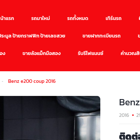
น้าแรก
รถมาใหม่
รถทั้งหมด
เทิร์นรถ
นประมูล ป้ายกราฟฟิก ป้ายเลขสวย
ขายฝากทะเบียนรถ
สอง
ขายล้อแม็กมือสอง
รับรีไฟแนนซ์
คำนวณสิน
Benz e200 coup 2016
Benz
2016
2
ติดต