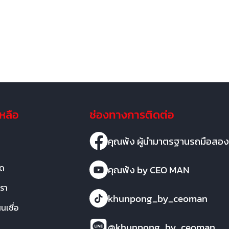
เหลือ
ช่องทางการติดต่อ
คุณพ้ง ผู้นำมาตรฐานรถมือสอง
มด
คุณพ้ง by CEO MAN
เรา
khunpong_by_ceoman
เชื่อ
@khunpong_by_ceoman