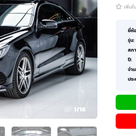
เพิ่ม
ยี่ห้
รุ่น:
สภา
ปี:
จำน
ประต
1
/
16