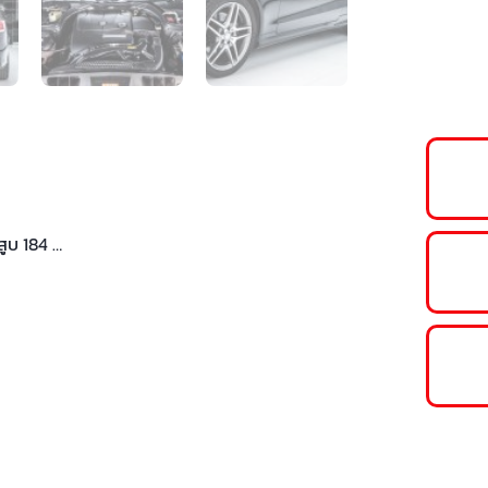
ูบ 184 …