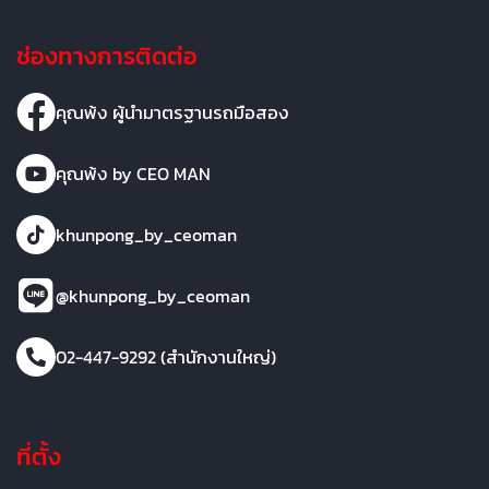
ช่องทางการติดต่อ
คุณพ้ง ผู้นำมาตรฐานรถมือสอง
คุณพ้ง by CEO MAN
khunpong_by_ceoman
@khunpong_by_ceoman
02-447-9292 (สำนักงานใหญ่)
ที่ตั้ง