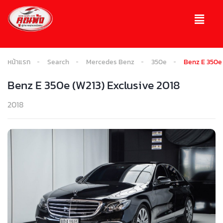
หน้าแรก
Search
Mercedes Benz
350e
Benz E 350e 
Benz E 350e (W213) Exclusive 2018
2018