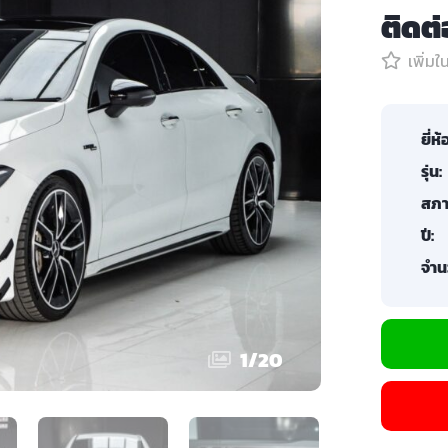
ติดต
เพิ่ม
ยี่ห้
รุ่น:
สภา
ปี:
จำน
1
/
20