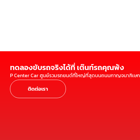
ทดลองขับรถจริงได้ที่ เต๊นท์รถคุณพ้ง
P Center Car ศูนย์รวมรถยนต์ที่ใหญ่ที่สุดบนถนนกาญจนาภิเษก
ติดต่อเรา