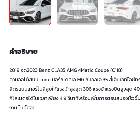
คำอธิบาย
2019 จด2023 Benz CLA35 AMG 4Matic Coupe (C118)
ตามออโต้สปิน.com เมอร์ซิเดสเอ MG ซีแอลเอ 35 สี่เอ็มเอทีไอซีท
ลิตรแบบเทอร์โบสี่สูบให้แรงม้าสูงสุด 306 แรงม้าแรงบิดสูงสุด 
กิโลเมตรได้ในเวลาเพียง 4.9 วินาทีพร้อมเพิ่มการตอบสนองเร็วขึ
งาน ไมล์น้อย