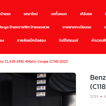
น้าแรก
รถมาใหม่
รถทั้งหมด
เทิร์นรถ
นประมูล ป้ายกราฟฟิก ป้ายเลขสวย
ขายฝากทะเบียนรถ
สอง
ขายล้อแม็กมือสอง
รับรีไฟแนนซ์
คำนวณสิน
nz CLA35 AMG 4Matic Coupe (C118) 2023
Benz
(C11
2023
4