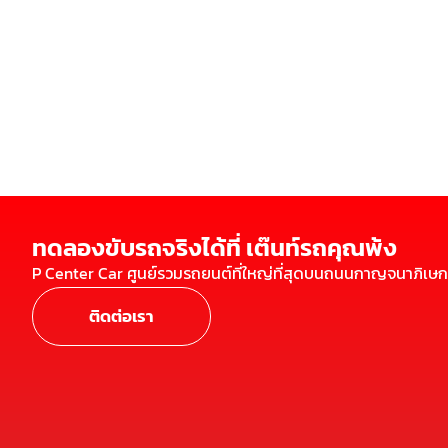
ทดลองขับรถจริงได้ที่ เต๊นท์รถคุณพ้ง
P Center Car ศูนย์รวมรถยนต์ที่ใหญ่ที่สุดบนถนนกาญจนาภิเษก
ติดต่อเรา