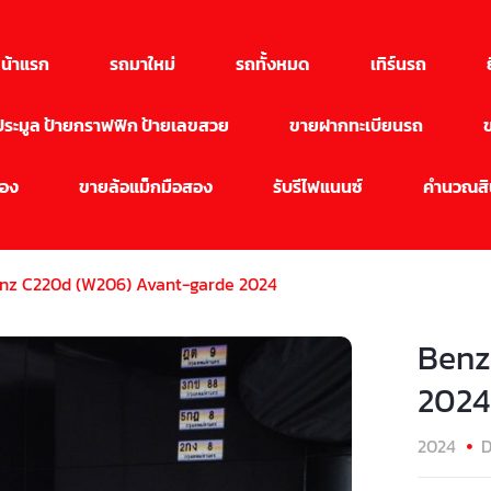
น้าแรก
รถมาใหม่
รถทั้งหมด
เทิร์นรถ
นประมูล ป้ายกราฟฟิก ป้ายเลขสวย
ขายฝากทะเบียนรถ
สอง
ขายล้อแม็กมือสอง
รับรีไฟแนนซ์
คำนวณสิน
nz C220d (W206) Avant-garde 2024
Benz
2024
2024
D