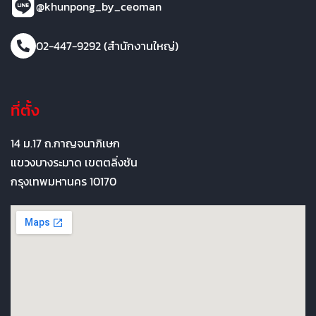
@khunpong_by_ceoman
02-447-9292 (สำนักงานใหญ่)
ที่ตั้ง
14 ม.17 ถ.กาญจนาภิเษก
แขวงบางระมาด เขตตลิ่งชัน
กรุงเทพมหานคร 10170