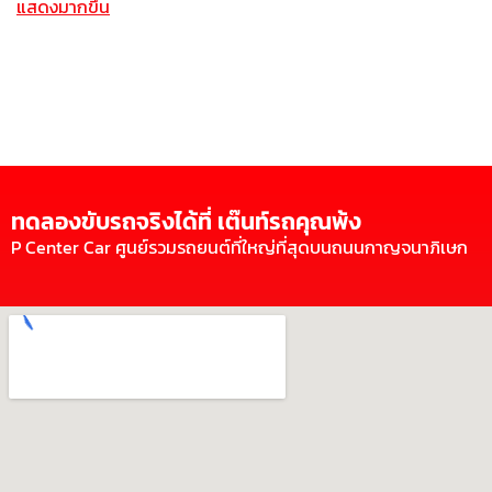
แสดงมากขึ้น
ทดลองขับรถจริงได้ที่ เต๊นท์รถคุณพ้ง
P Center Car ศูนย์รวมรถยนต์ที่ใหญ่ที่สุดบนถนนกาญจนาภิเษก