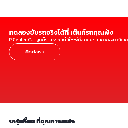
ทดลองขับรถจริงได้ที่ เต๊นท์รถคุณพ้ง
P Center Car ศูนย์รวมรถยนต์ที่ใหญ่ที่สุดบนถนนกาญจนาภิเษก
ติดต่อเรา
รถรุ่นอื่นๆ ที่คุณอาจสนใจ