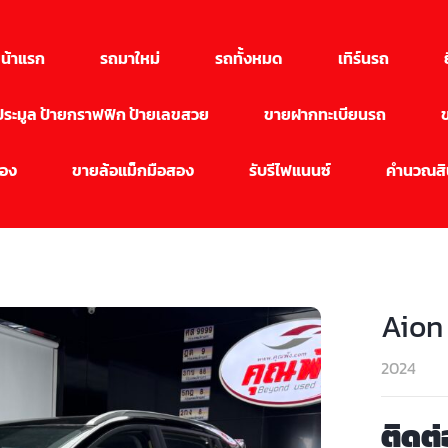
น้าแรก
รถมาใหม่
รถทั้งหมด
เทิร์นรถ
นประมูล ป้ายกราฟฟิก ป้ายเลขสวย
ขายฝากทะเบียนรถ
สอง
ขายล้อแม็กมือสอง
รับรีไฟแนนซ์
คำนวณสิน
Aion
2024
ติดต