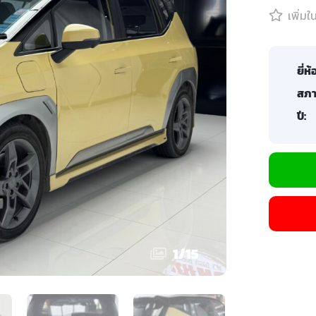
เพิ่ม
ยี่ห้
สภา
ปี:
1
/
15