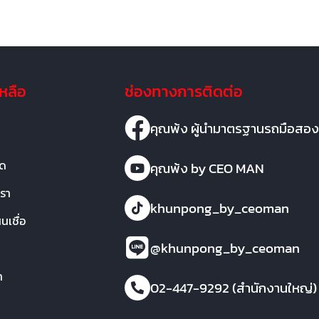
เหลือ
ช่องทางการติดต่อ
คุณพ้ง ผู้นำมาตรฐานรถมือสอง
มด
คุณพ้ง by CEO MAN
เรา
khunpong_by_ceoman
เชื่อ
@khunpong_by_ceoman
า
02-447-9292 (สำนักงานใหญ่)