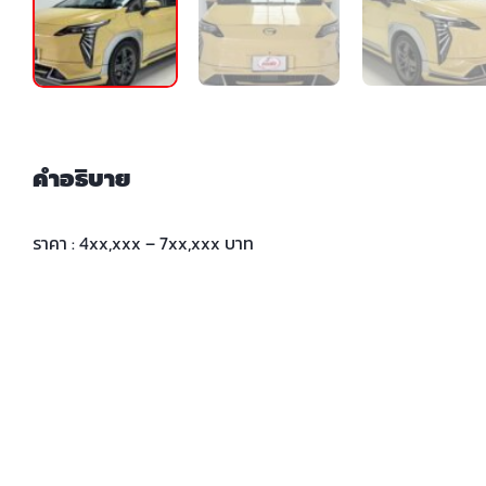
คำอธิบาย
ราคา : 4xx,xxx – 7xx,xxx บาท