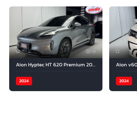
11
Aion Hyptec HT 620 Premium 2024
Aion v60
2024
2024