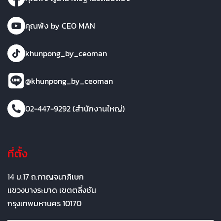
คุณพ้ง by CEO MAN
khunpong_by_ceoman
@khunpong_by_ceoman
02-447-9292 (สำนักงานใหญ่)
ที่ตั้ง
14 ม.17 ถ.กาญจนาภิเษก
แขวงบางระมาด เขตตลิ่งชัน
กรุงเทพมหานคร 10170