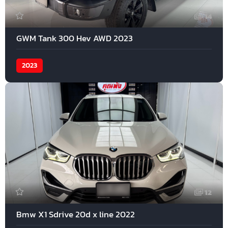
14
GWM Tank 300 Hev AWD 2023
2023
12
Bmw X1 Sdrive 20d x line 2022