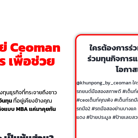
ย่ Ceoman
ใครต้องการร่ว
 เพื่อช่วย
ร่วมทุนกิจการ
โอกาส
@khunpong_by_ceoman
ใคร
รถยนต์มือสองสภาพดี
#เต็นท์
งทุนธุรกิจที่กระจายถึงชาว
#ceoเต็นท์คุณพ้ง
#เต็นท์รถม
งินทุน
ที่อยู่เคียงข้างคุณ
รกิจแบบ MBA แค่มาคุยกัน
รถมือ2
#รถมือสองย่านบางแค
แดง
#ป้ายประมูล
#ป้ายเลขสว