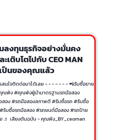
มลงทุนธุรกิจอย่างมั่นคง
และเติบโตไปกับ CEO MAN
เป็นของคุณแล้ว
สนใจติดต่อมาได้เลย - - - - - - - 📲รับซื้อขาย
คุณพ้ง
#คุณพ้งผู้นํามาตรฐานรถมือสอง
ือสอง
#รถมือสองสภาพดี
#รับซื้อรถ
#รับซื้อ
#รับซื้อรถมือสอง
#รถยนต์มือสอง
#รถป้าย
ย
♬ เสียงต้นฉบับ - คุณพ้ง_BY_ceoman