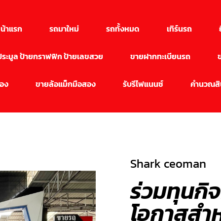
น้าแรก
รถมาใหม่
รถทั้งหมด
เทิร์นรถ
นประมูล ป้ายกราฟฟิก ป้ายเลขสวย
ขายฝากทะเบียนรถ
สอง
ขายล้อแม็กมือสอง
รับรีไฟแนนซ์
คำนวณสิน
Shark ceoman
ร่วมทุนก
โอกาสสำหรั