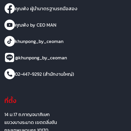
คุณพ้ง ผู้นำมาตรฐานรถมือสอง
คุณพ้ง by CEO MAN
khunpong_by_ceoman
@khunpong_by_ceoman
02-447-9292 (สำนักงานใหญ่)
ที่ตั้ง
14 ม.17 ถ.กาญจนาภิเษก
แขวงบางระมาด เขตตลิ่งชัน
กรุงเทพมหานคร 10170