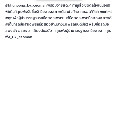
@khunpong_by_ceoman
พร้อมจ่ายสด📌 ถ้าถูกใจ ปิดดีลให้แน่นอน‼️
📲เต็นท์คุณพ้งรับซื้อรักมือสองสภาพดี สนใจทักมาเสนอได้ที่id : morlml
#คุณพ้งผู้นํามาตรฐานรถมือสอง
#รถยนต์มือสอง
#รถมือสองสภาพดี
#เต็นท์รถมือสอง
#รถมือสองย่านบางแค
#รถยนต์มือ2
#รับซื้อรถมือ
สอง
#ต่อรอง
♬ เสียงต้นฉบับ - คุณพ้งผู้นำมาตรฐานรถมือสอง - คุณ
พ้ง_BY_ceoman