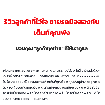
รีวิวลูกค้าที่ไว้ใจ ขายรถมือสองกับ
เต็นท์คุณพ้ง
ขอบคุณ “ลูกค้าทุกท่าน” ที่ให้เราดูแล
@khunpong_by_ceoman
TOYOTA CROSS ไมล์น้อยคันนี้ มาไกลตั้งใจมา
หาเราที่เดียว มาขายเพื่อจะไปต่อยอดธุระกิจ ให้ชีวิตไปต่อได้ - - - - - - - 📲
รับซื้อขายรถยนต์มือสองสภาพดี
#เต็นท์คุณพ้ง
#คุณพ้งผู้นํามาตรฐานรถ
มือสอง
#ceoเต็นท์คุณพ้ง
#เต็นท์รถมือสอง
#รถมือสองสภาพดี
#รับซื้อ
รถ
#รับซื้อรถมือ2
#รถมือสองย่านบางแค
#รับซื้อรถมือสอง
#รถยนต์มือ
สอง
♬ Chill Vibes - Tollan Kim