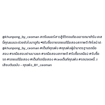
@khunpong_by_ceoman
สตรีมเมอร์สาวสู้ชีวิตจนต้องเอารถมาเทิร์น เคส
นี้คุณแมนจะช่วยยังไงมาดูกัน 📲รับซื้อขายรถยนต์มือสองสภาพดี ทักไลน์ id :
@khunpong_by_ceoman
#เต็นท์คุณพ้ง
#คุณพ้งผู้นํามาตรฐานรถมือ
สอง
#รถมือสองย่านบางแค
#รถมือสองสภาพดี
#รับซื้อรถมือ2
#รับซื้อ
รถ
#รถยนต์มือสอง
#เต็นท์รถมือสอง
#ceoเต็นท์คุณพ้ง
#รถปลดหนี้
♬
เสียงต้นฉบับ - คุณพ้ง_BY_ceoman