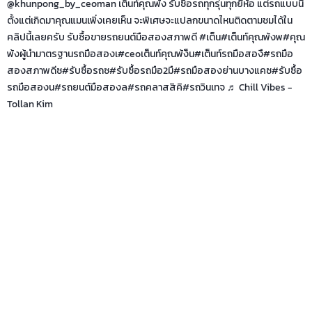
@khunpong_by_ceoman
เต็นท์คุณพ้ง รับซื้อรถทุกรุ่นทุกยี่ห้อ แต่รถแบบนี้
ตั้งแต่เกิดมาคุณแมนเพิ่งเคยเห็น จะพิเศษจะแปลกขนาดไหนติดตามชมได้ใน
คลิปนี้เลยครับ รับซื้อขายรถยนต์มือสองสภาพดี #เต็น
#เต็นท์คุณพ้ง
พ
#คุณ
พ้งผู้นํามาตรฐานรถมือสอง
เ
#ceoเต็นท์คุณพ้ง
็น
#เต็นท์รถมือสอง
#รถมือ
สองสภาพดี
ซ
#รับซื้อรถ
ซ
#รับซื้อรถมือ2
มื
#รถมือสองย่านบางแค
ซ
#รับซื้อ
รถมือสอง
น
#รถยนต์มือสอง
ล
#รถคลาสสิค
#รถวินเทจ
♬ Chill Vibes -
Tollan Kim