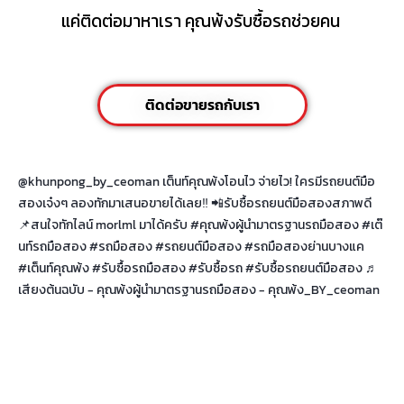
แค่ติดต่อมาหาเรา คุณพ้งรับซื้อรถช่วยคน
ติดต่อขายรถกับเรา
@khunpong_by_ceoman
เต็นท์คุณพ้งโอนไว จ่ายไว! ใครมีรถยนต์มือ
สองเจ๋งๆ ลองทักมาเสนอขายได้เลย‼️ 📲รับซื้อรถยนต์มือสองสภาพดี
📌สนใจทักไลน์ morlml มาได้ครับ
#คุณพ้งผู้นำมาตรฐานรถมือสอง
#เต๊
นท์รถมือสอง
#รถมือสอง
#รถยนต์มือสอง
#รถมือสองย่านบางแค
#เต็นท์คุณพ้ง
#รับซื้อรถมือสอง
#รับซื้อรถ
#รับซื้อรถยนต์มือสอง
♬
เสียงต้นฉบับ - คุณพ้งผู้นำมาตรฐานรถมือสอง - คุณพ้ง_BY_ceoman