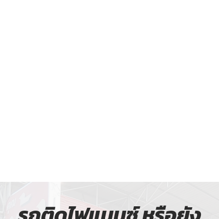
รถติดไฟแนนซ์ หรือยัง