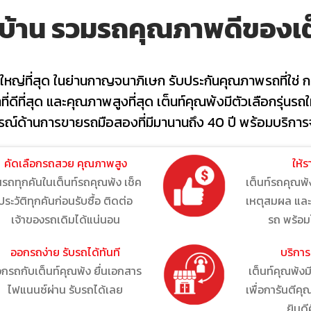
ถบ้าน รวมรถคุณภาพดีของเต
ใหญ่ที่สุด ในย่านกาญจนาภิเษก รับประกันคุณภาพรถที่ใช่ ก
ี่ดีที่สุด และคุณภาพสูงที่สุด
เต็นท์คุณพ้ง
มีตัวเลือกรุ่นรถ
รณ์
ด้านการ
ขายรถมือสองที่มีมานานถึง 40 ปี พร้อม
บริการ
คัดเลือกรถสวย คุณภาพสูง
ให้ร
่นรถทุกคันในเต็นท์รถคุณพ้ง เช็ค
เต็นท์รถคุณพ้ง
ประวัติทุกคันก่อนรับซื้อ ติดต่อ
เหตุสมผล แล
เจ้าของรถเดิมได้แน่นอน
รถ พร้อม
ออกรถง่าย รับรถได้ทันที
บริกา
กรถกับเต็นท์คุณพ้ง ยื่นเอกสาร
เต็นท์คุณพ้ง
ไฟแนนซ์ผ่าน รับรถได้เลย
เพื่อการันตี
ยินดี