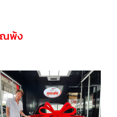
คุณพ้ง