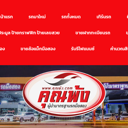
น้าแรก
รถมาใหม่
รถทั้งหมด
เทิร์นรถ
นประมูล ป้ายกราฟฟิก ป้ายเลขสวย
ขายฝากทะเบียนรถ
สอง
ขายล้อแม็กมือสอง
รับรีไฟแนนซ์
คำนวณสิน