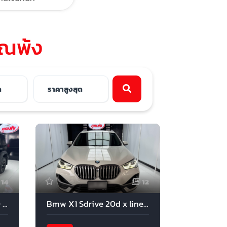
ุณพ้ง
14
12
GWM Tank 300 Hev AWD 2023
Bmw X1 Sdrive 20d x line 2022