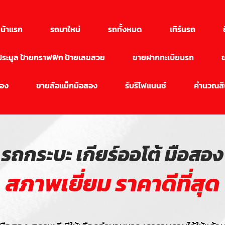
น้าแรก
รถมาใหม่
รถทั้งหมด
เทิร์นรถ
นประมูล ป้ายกราฟฟิก ป้ายเลขสวย
ขายฝากทะเบียนรถ
สอง
ขายล้อแม็กมือสอง
รับรีไฟแนนซ์
คำนวณสิน
รถกระบะ เกียร์ออโต้ มือสอง
สภาพเยี่ยม ราคาดีที่สุด