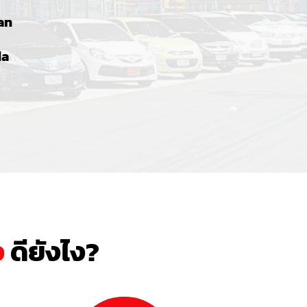
an
da
ง
ดียังไง?