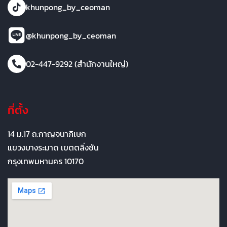
khunpong_by_ceoman
@khunpong_by_ceoman
02-447-9292 (สำนักงานใหญ่)
ที่ตั้ง
14 ม.17 ถ.กาญจนาภิเษก
แขวงบางระมาด เขตตลิ่งชัน
กรุงเทพมหานคร 10170