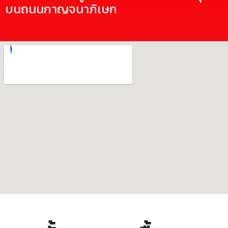
บนถนนกาญจนาภิเษก