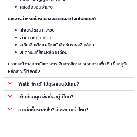
หนังสือมอบอำนาจ
เอกสารสำหรับซื้อรถมือสองเงินผ่อน (จัดไฟแนนซ์)
สำเนาบัตรประชาชน
สำเนาทะเบียนบ้าน
สลิปเงินเดือน หรือหนังสือรับรองเงินเดือน
สเตทเมนท์ย้อนหลัง 6 เดือน
บางกรณี ทางสถาบันทางการเงินอาจมีการขอเอกสารเพิ่มเติ่ม ขึ้นอยู่กับ
หลักเกณฑ์ที่ใช้ครับ
Walk-in เข้าไปดูรถเลยได้ไหม?
เต๊นท์รถคุณพ้งตั้งอยู่ที่ไหน?
ติดต่อซื้อรถยังไง? มีเซลแนะนำไหม?