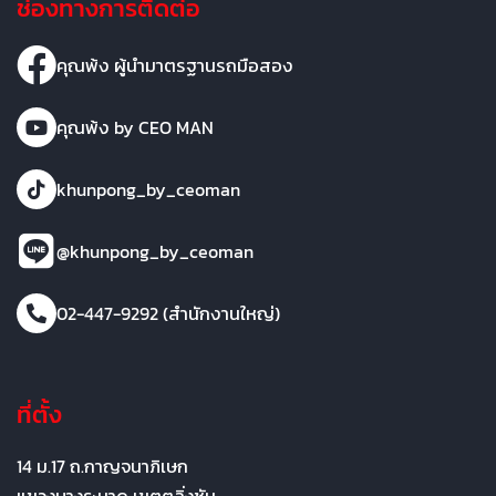
ช่องทางการติดต่อ
คุณพ้ง ผู้นำมาตรฐานรถมือสอง
คุณพ้ง by CEO MAN
khunpong_by_ceoman
@khunpong_by_ceoman
02-447-9292 (สำนักงานใหญ่)
ที่ตั้ง
14 ม.17 ถ.กาญจนาภิเษก
แขวงบางระมาด เขตตลิ่งชัน