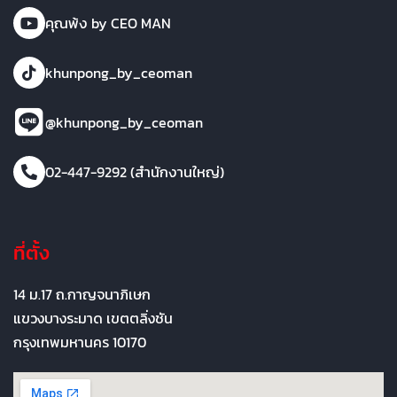
คุณพ้ง by CEO MAN
khunpong_by_ceoman
@khunpong_by_ceoman
02-447-9292 (สำนักงานใหญ่)
ที่ตั้ง
14 ม.17 ถ.กาญจนาภิเษก
แขวงบางระมาด เขตตลิ่งชัน
กรุงเทพมหานคร 10170