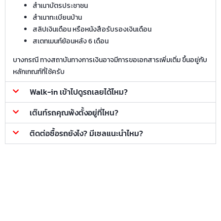
สำเนาบัตรประชาชน
สำเนาทะเบียนบ้าน
สลิปเงินเดือน หรือหนังสือรับรองเงินเดือน
สเตทเมนท์ย้อนหลัง 6 เดือน
บางกรณี ทางสถาบันทางการเงินอาจมีการขอเอกสารเพิ่มเติ่ม ขึ้นอยู่กับ
หลักเกณฑ์ที่ใช้ครับ
Walk-in เข้าไปดูรถเลยได้ไหม?
เต๊นท์รถคุณพ้งตั้งอยู่ที่ไหน?
ติดต่อซื้อรถยังไง? มีเซลแนะนำไหม?