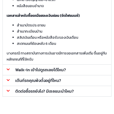
หนังสือมอบอำนาจ
เอกสารสำหรับซื้อรถมือสองเงินผ่อน (จัดไฟแนนซ์)
สำเนาบัตรประชาชน
สำเนาทะเบียนบ้าน
สลิปเงินเดือน หรือหนังสือรับรองเงินเดือน
สเตทเมนท์ย้อนหลัง 6 เดือน
บางกรณี ทางสถาบันทางการเงินอาจมีการขอเอกสารเพิ่มเติ่ม ขึ้นอยู่กับ
หลักเกณฑ์ที่ใช้ครับ
Walk-in เข้าไปดูรถเลยได้ไหม?
เต๊นท์รถคุณพ้งตั้งอยู่ที่ไหน?
ติดต่อซื้อรถยังไง? มีเซลแนะนำไหม?