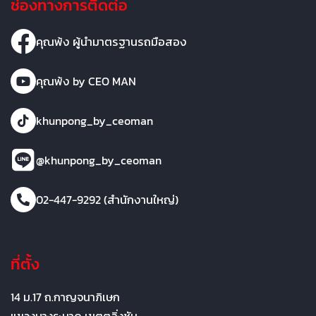
ช่องทางการติดต่อ
คุณพ้ง ผู้นำมาตรฐานรถมือสอง
คุณพ้ง by CEO MAN
khunpong_by_ceoman
@khunpong_by_ceoman
02-447-9292 (สำนักงานใหญ่)
ที่ตั้ง
14 ม.17 ถ.กาญจนาภิเษก
แขวงบางระมาด เขตตลิ่งชัน