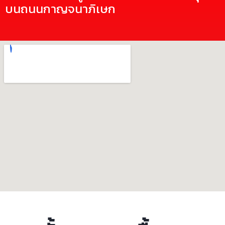
บนถนนกาญจนาภิเษก