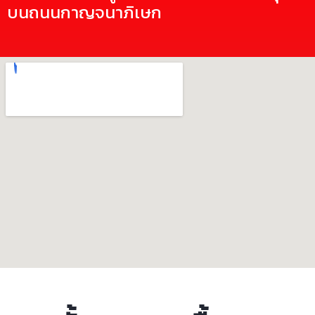
บนถนนกาญจนาภิเษก