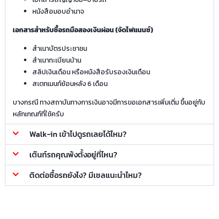
หนังสือมอบอำนาจ
เอกสารสำหรับซื้อรถมือสองเงินผ่อน (จัดไฟแนนซ์)
สำเนาบัตรประชาชน
สำเนาทะเบียนบ้าน
สลิปเงินเดือน หรือหนังสือรับรองเงินเดือน
สเตทเมนท์ย้อนหลัง 6 เดือน
บางกรณี ทางสถาบันทางการเงินอาจมีการขอเอกสารเพิ่มเติ่ม ขึ้นอยู่กับ
หลักเกณฑ์ที่ใช้ครับ
Walk-in เข้าไปดูรถเลยได้ไหม?
เต๊นท์รถคุณพ้งตั้งอยู่ที่ไหน?
ติดต่อซื้อรถยังไง? มีเซลแนะนำไหม?