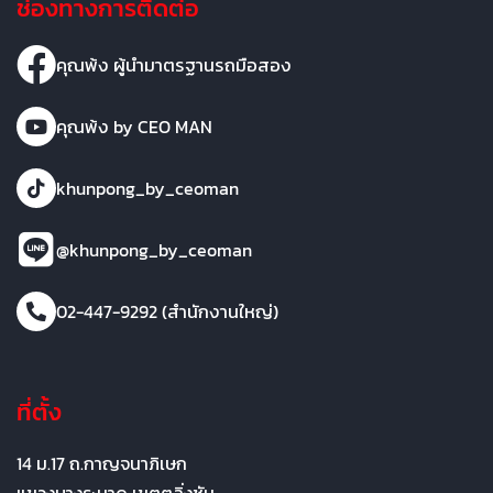
ช่องทางการติดต่อ
คุณพ้ง ผู้นำมาตรฐานรถมือสอง
คุณพ้ง by CEO MAN
khunpong_by_ceoman
@khunpong_by_ceoman
02-447-9292 (สำนักงานใหญ่)
ที่ตั้ง
14 ม.17 ถ.กาญจนาภิเษก
แขวงบางระมาด เขตตลิ่งชัน