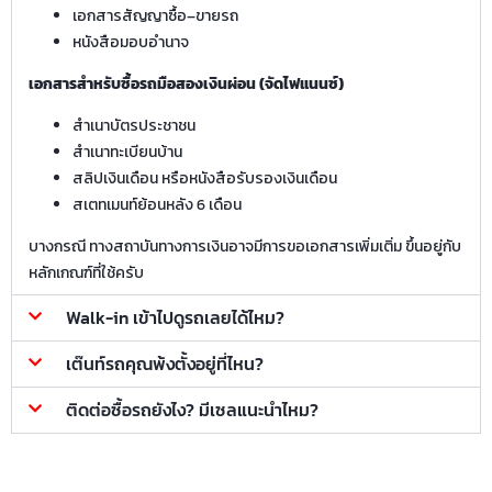
เอกสารสัญญาซื้อ–ขายรถ
หนังสือมอบอำนาจ
เอกสารสำหรับซื้อรถมือสองเงินผ่อน (จัดไฟแนนซ์)
สำเนาบัตรประชาชน
สำเนาทะเบียนบ้าน
สลิปเงินเดือน หรือหนังสือรับรองเงินเดือน
สเตทเมนท์ย้อนหลัง 6 เดือน
บางกรณี ทางสถาบันทางการเงินอาจมีการขอเอกสารเพิ่มเติ่ม ขึ้นอยู่กับ
หลักเกณฑ์ที่ใช้ครับ
Walk-in เข้าไปดูรถเลยได้ไหม?
เต๊นท์รถคุณพ้งตั้งอยู่ที่ไหน?
ติดต่อซื้อรถยังไง? มีเซลแนะนำไหม?