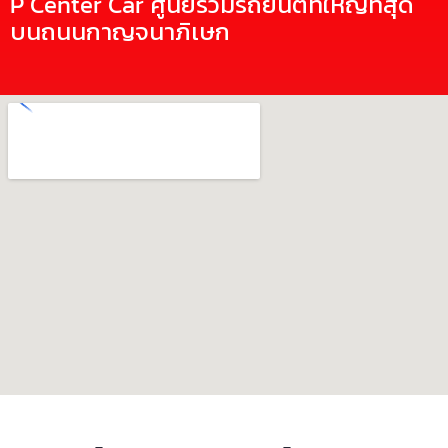
P Center Car ศูนย์รวมรถยนต์ที่ใหญ่ที่สุด
บนถนนกาญจนาภิเษก