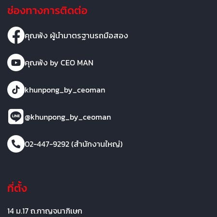
ช่องทางการติดต่อ
คุณพ้ง ผู้นำมาตรฐานรถมือสอง
คุณพ้ง by CEO MAN
khunpong_by_ceoman
@khunpong_by_ceoman
02-447-9292 (สำนักงานใหญ่)
ที่ตั้ง
14 ม.17 ถ.กาญจนาภิเษก