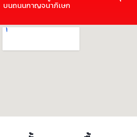
บนถนนกาญจนาภิเษก