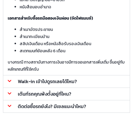
หนังสือมอบอำนาจ
เอกสารสำหรับซื้อรถมือสองเงินผ่อน (จัดไฟแนนซ์)
สำเนาบัตรประชาชน
สำเนาทะเบียนบ้าน
สลิปเงินเดือน หรือหนังสือรับรองเงินเดือน
สเตทเมนท์ย้อนหลัง 6 เดือน
บางกรณี ทางสถาบันทางการเงินอาจมีการขอเอกสารเพิ่มเติ่ม ขึ้นอยู่กับ
หลักเกณฑ์ที่ใช้ครับ
Walk-in เข้าไปดูรถเลยได้ไหม?
เต๊นท์รถคุณพ้งตั้งอยู่ที่ไหน?
ติดต่อซื้อรถยังไง? มีเซลแนะนำไหม?