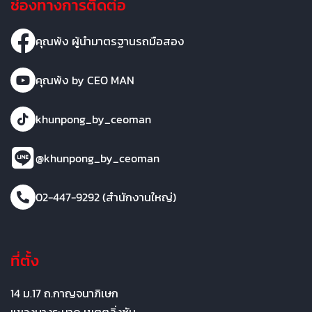
ช่องทางการติดต่อ
คุณพ้ง ผู้นำมาตรฐานรถมือสอง
คุณพ้ง by CEO MAN
khunpong_by_ceoman
@khunpong_by_ceoman
02-447-9292 (สำนักงานใหญ่)
ที่ตั้ง
14 ม.17 ถ.กาญจนาภิเษก
แขวงบางระมาด เขตตลิ่งชัน