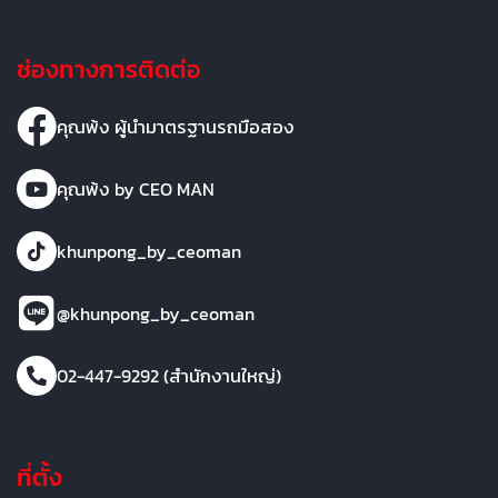
ช่องทางการติดต่อ
คุณพ้ง ผู้นำมาตรฐานรถมือสอง
คุณพ้ง by CEO MAN
khunpong_by_ceoman
@khunpong_by_ceoman
02-447-9292 (สำนักงานใหญ่)
ที่ตั้ง