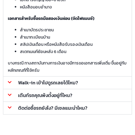
หนังสือมอบอำนาจ
เอกสารสำหรับซื้อรถมือสองเงินผ่อน (จัดไฟแนนซ์)
สำเนาบัตรประชาชน
สำเนาทะเบียนบ้าน
สลิปเงินเดือน หรือหนังสือรับรองเงินเดือน
สเตทเมนท์ย้อนหลัง 6 เดือน
บางกรณี ทางสถาบันทางการเงินอาจมีการขอเอกสารเพิ่มเติ่ม ขึ้นอยู่กับ
หลักเกณฑ์ที่ใช้ครับ
Walk-in เข้าไปดูรถเลยได้ไหม?
เต๊นท์รถคุณพ้งตั้งอยู่ที่ไหน?
ติดต่อซื้อรถยังไง? มีเซลแนะนำไหม?