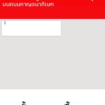
บนถนนกาญจนาภิเษก