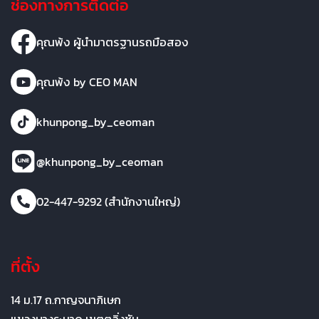
ช่องทางการติดต่อ
คุณพ้ง ผู้นำมาตรฐานรถมือสอง
คุณพ้ง by CEO MAN
khunpong_by_ceoman
@khunpong_by_ceoman
02-447-9292 (สำนักงานใหญ่)
ที่ตั้ง
14 ม.17 ถ.กาญจนาภิเษก
แขวงบางระมาด เขตตลิ่งชัน