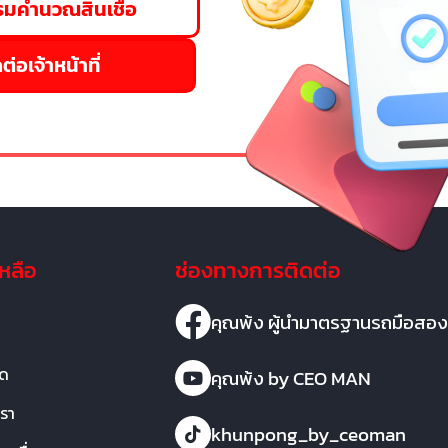
มคำนวณสินเชื่อ
ต่อเจ้าหน้าที่
เหลือ
ช่องทางการติดต่อ
คุณพ้ง ผู้นำมาตรฐานรถมือสอง
มด
คุณพ้ง by CEO MAN
เรา
khunpong_by_ceoman