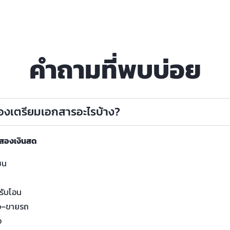
คำถามที่พบบ่อย
ต้องเตรียมเอกสารอะไรบ้าง?
อสองเงินสด
ชน
น
รับโอน
อ–ขายรถ
จ