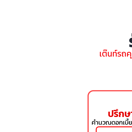
เต๊นท์รถค
ปรึกษา
คำนวณดอกเบี้ย