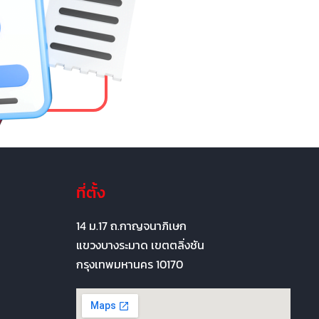
ที่ตั้ง
14 ม.17 ถ.กาญจนาภิเษก
แขวงบางระมาด เขตตลิ่งชัน
กรุงเทพมหานคร 10170