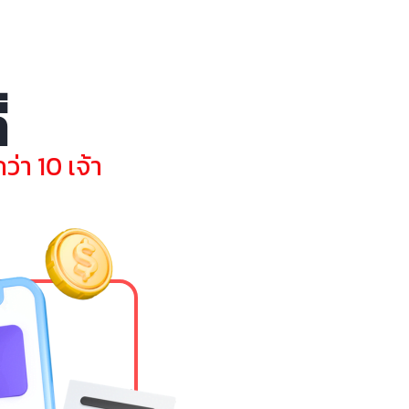
่
่า 10 เจ้า