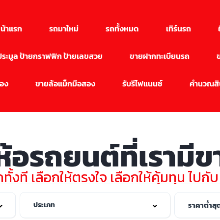
น้าแรก
รถมาใหม่
รถทั้งหมด
เทิร์นรถ
นประมูล ป้ายกราฟฟิก ป้ายเลขสวย
ขายฝากทะเบียนรถ
สอง
ขายล้อแม็กมือสอง
รับรีไฟแนนซ์
คำนวณสิน
่ห้อรถยนต์ที่เรามี
ทั้งที เลือกให้ตรงใจ เลือกให้คุ้มทุน ไปกั