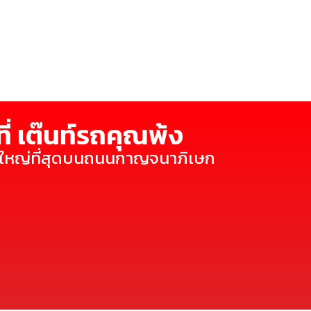
ี่ เต๊นท์รถคุณพ้ง
ี่ใหญ่ที่สุดบนถนนกาญจนาภิเษก