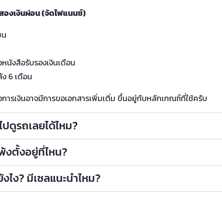
สองเงินผ่อน (จัดไฟแนนซ์)
ชน
น
อหนังสือรับรองเงินเดือน
ัง 6 เดือน
รเงินอาจมีการขอเอกสารเพิ่มเติ่ม ขึ้นอยู่กับหลักเกณฑ์ที่ใช้ครับ
าไปดูรถเลยได้ไหม?
งตั้งอยู่ที่ไหน?
ถยังไง? มีเซลแนะนำไหม?