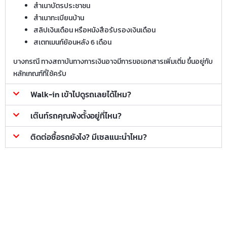
สำเนาบัตรประชาชน
สำเนาทะเบียนบ้าน
สลิปเงินเดือน หรือหนังสือรับรองเงินเดือน
สเตทเมนท์ย้อนหลัง 6 เดือน
บางกรณี ทางสถาบันทางการเงินอาจมีการขอเอกสารเพิ่มเติ่ม ขึ้นอยู่กับ
หลักเกณฑ์ที่ใช้ครับ
Walk-in เข้าไปดูรถเลยได้ไหม?
เต๊นท์รถคุณพ้งตั้งอยู่ที่ไหน?
ติดต่อซื้อรถยังไง? มีเซลแนะนำไหม?