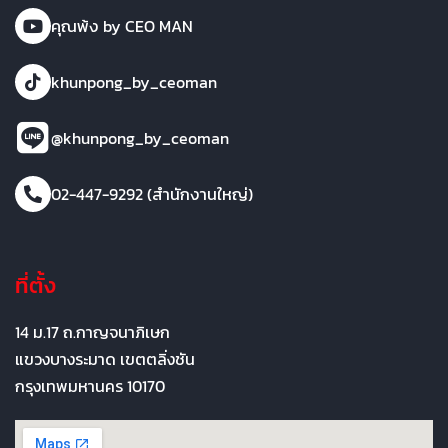
คุณพ้ง by CEO MAN
khunpong_by_ceoman
@khunpong_by_ceoman
02-447-9292 (สำนักงานใหญ่)
ที่ตั้ง
14 ม.17 ถ.กาญจนาภิเษก
แขวงบางระมาด เขตตลิ่งชัน
กรุงเทพมหานคร 10170