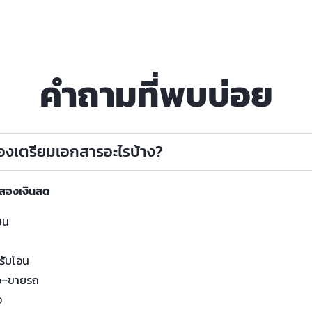
คำถามที่พบบ่อย
ต้องเตรียมเอกสารอะไรบ้าง?
อสองเงินสด
ชน
น
รับโอน
อ–ขายรถ
จ