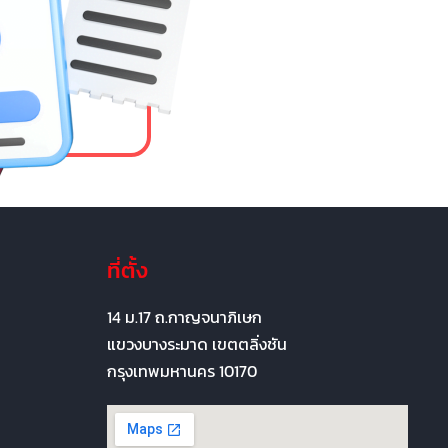
ที่ตั้ง
14 ม.17 ถ.กาญจนาภิเษก
แขวงบางระมาด เขตตลิ่งชัน
กรุงเทพมหานคร 10170