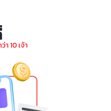
่
่า 10 เจ้า