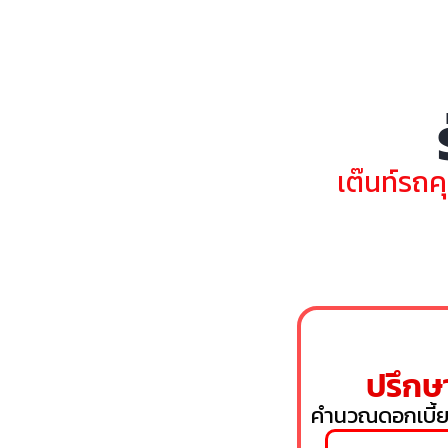
เต๊นท์รถค
ปรึกษา
คำนวณดอกเบี้ย