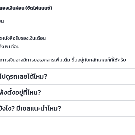
สองเงินผ่อน (จัดไฟแนนซ์)
ชน
น
อหนังสือรับรองเงินเดือน
ัง 6 เดือน
รเงินอาจมีการขอเอกสารเพิ่มเติ่ม ขึ้นอยู่กับหลักเกณฑ์ที่ใช้ครับ
าไปดูรถเลยได้ไหม?
งตั้งอยู่ที่ไหน?
ถยังไง? มีเซลแนะนำไหม?