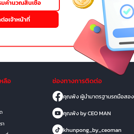
มคำนวณสินเชื่อ
ต่อเจ้าหน้าที่
เหลือ
ช่องทางการติดต่อ
คุณพ้ง ผู้นำมาตรฐานรถมือสอง
มด
คุณพ้ง by CEO MAN
เรา
khunpong_by_ceoman