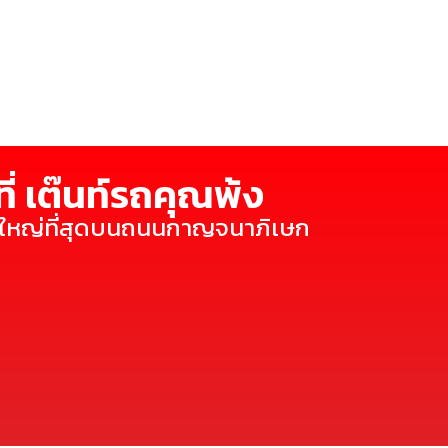
ี่ เต๊นท์รถคุณพ้ง
ี่ใหญ่ที่สุดบนถนนกาญจนาภิเษก