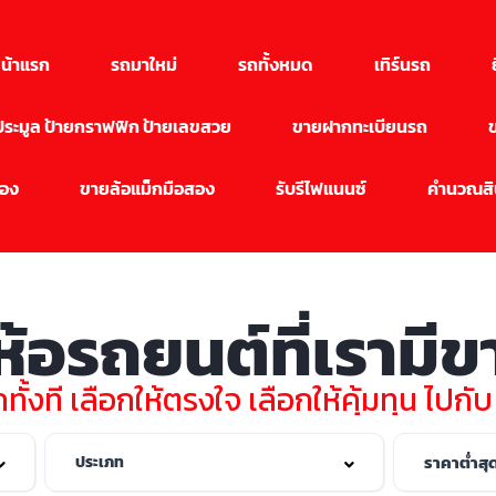
น้าแรก
รถมาใหม่
รถทั้งหมด
เทิร์นรถ
นประมูล ป้ายกราฟฟิก ป้ายเลขสวย
ขายฝากทะเบียนรถ
สอง
ขายล้อแม็กมือสอง
รับรีไฟแนนซ์
คำนวณสิน
่ห้อรถยนต์ที่เรามี
ทั้งที เลือกให้ตรงใจ เลือกให้คุ้มทุน ไปกั